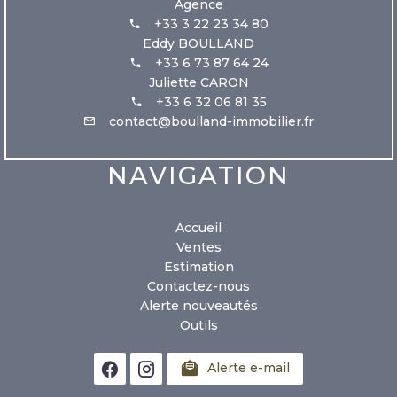
Agence
+33 3 22 23 34 80
Eddy BOULLAND
+33 6 73 87 64 24
Juliette CARON
+33 6 32 06 81 35
contact@boulland-immobilier.fr
NAVIGATION
Accueil
Ventes
Estimation
Contactez-nous
Alerte nouveautés
Outils
Alerte e-mail