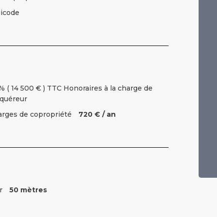
icode
% ( 14 500 € ) TTC Honoraires à la charge de
cquéreur
rges de copropriété
720 € / an
r
50 mètres