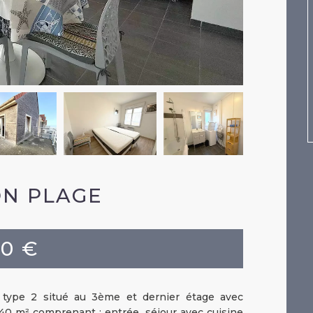
N PLAGE
00 €
pe 2 situé au 3ème et dernier étage avec
40 m² comprenant : entrée, séjour avec cuisine