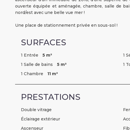
ouverte équipée et aménagée, chambre, salle de bain
nord/est avec une belle vue mer !
Une place de stationnement privée en sous-sol !
SURFACES
1 Entrée
5 m²
1 S
1 Salle de bains
5 m²
1 T
1 Chambre
11 m²
PRESTATIONS
Double vitrage
Fe
Éclairage extérieur
Ac
Ascenseur
Fib