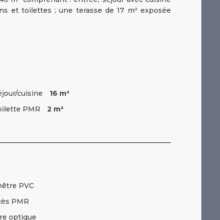
s et toilettes ; une terasse de 17 m² exposée
éjour/cuisine
16 m²
oilette PMR
2 m²
nêtre PVC
cès PMR
re optique